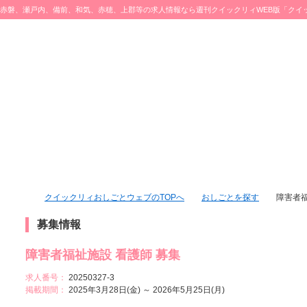
赤磐、瀬戸内、備前、和気、赤穂、上郡等の求人情報なら週刊クイックリィWEB版「クイ
ブ」をチェック♪
クイックリィおしごとウェブのTOPへ
おしごとを探す
障害者福
募集情報
障害者福祉施設 看護師 募集
求人番号：
20250327-3
掲載期間：
2025年3月28日(金) ～ 2026年5月25日(月)