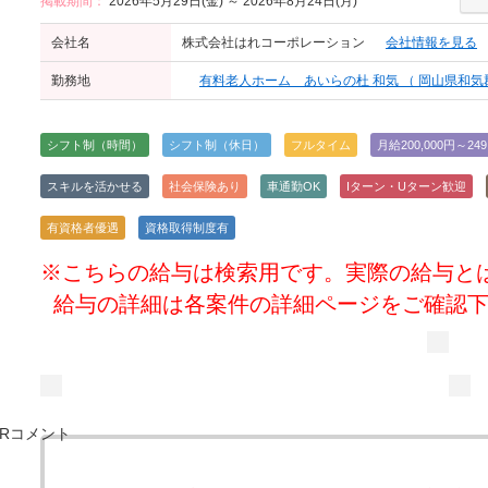
掲載期間：
2026年5月29日(金) ～ 2026年8月24日(月)
会社名
株式会社はれコーポレーション
会社情報を見る
勤務地
有料老人ホーム あいらの杜 和気 （ 岡山県和気郡
シフト制（時間）
シフト制（休日）
フルタイム
月給200,000円～249
スキルを活かせる
社会保険あり
車通勤OK
Iターン・Uターン歓迎
有資格者優遇
資格取得制度有
※こちらの給与は検索用です。実際の給与と
給与の詳細は各案件の詳細ページをご確認