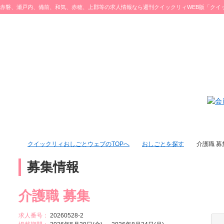
赤磐、瀬戸内、備前、和気、赤穂、上郡等の求人情報なら週刊クイックリィWEB版「クイ
ブ」をチェック♪
クイックリィおしごとウェブのTOPへ
おしごとを探す
介護職 募
募集情報
介護職 募集
求人番号：
20260528-2