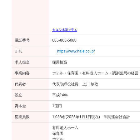
大きな地図で見る
電話番号
086-803-5080
URL
https://www.hale.co.jp/
求人担当
採用担当
事業内容
ホテル・保育園・有料老人ホーム・調剤薬局の経営
代表者
代表取締役社長 上川 敏敬
設立
平成14年
資本金
1億円
従業員数
1,088名(2025年1月1日現在) ※関連会社合計
有料老人ホーム
保育園
ホテル