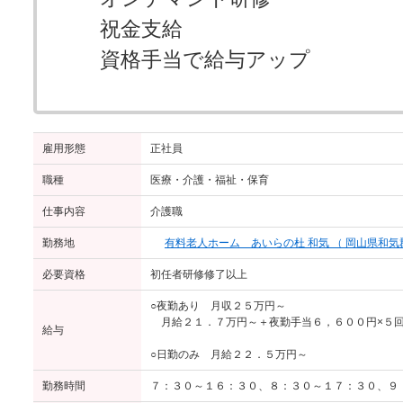
祝金支給
資格手当で給与アップ
雇用形態
正社員
職種
医療・介護・福祉・保育
仕事内容
介護職
勤務地
有料老人ホーム あいらの杜 和気 （ 岡山県和気郡
必要資格
初任者研修修了以上
○夜勤あり 月収２５万円～
月給２１．７万円～＋夜勤手当６，６００円×５
給与
○日勤のみ 月給２２．５万円～
勤務時間
７：３０～１６：３０、８：３０～１７：３０、９