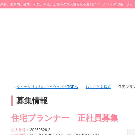
赤磐、瀬戸内、備前、和気、赤穂、上郡等の求人情報なら週刊クイックリィWEB版「クイ
ブ」をチェック♪
クイックリィおしごとウェブのTOPへ
おしごとを探す
住宅プラン
募集情報
住宅プランナー 正社員募集
求人番号：
20260626-2