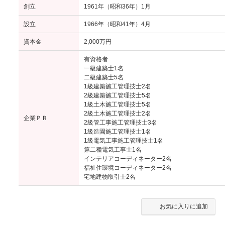
創立
1961年（昭和36年）1月
設立
1966年（昭和41年）4月
資本金
2,000万円
有資格者
⼀級建築士1名
⼆級建築⼠5名
1級建築施工管理技士2名
2級建築施工管理技士5名
1級土木施工管理技士5名
2級土木施工管理技士2名
企業ＰＲ
2級管工事施工管理技士3名
1級造園施工管理技士1名
1級電気工事施工管理技士1名
第二種電気工事士1名
インテリアコーディネーター2名
福祉住環境コーディネーター2名
宅地建物取引士2名
お気に入りに追加