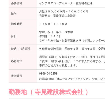
必要資格
インテリアコーディネーター有資格者歓迎
月給２５０,０００円～４００,０００円
給与
有資格者、別途面談の上決定
勤務時間
９：００～１８：００
水曜、祝日、第１・３木曜
休日
年間休日１１０日
ＧＷ・年末年始・お盆等連休あり（年間カレンダー
待遇・福利厚生
各種社会保険完備、昇給年１回、賞与年２回、交通
履歴書（写貼）を郵送ください。後日、面接日を通
応募方法
ご質問・お問い合わせは、「この求人に応募する」
事前の会社見学も歓迎します。
0869-64-2258
電話番号
お電話の際は「求人ウェブサイトクイックリィおしごと
勤務地（ 寺見建設株式会社 ）