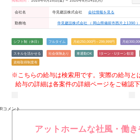
掲載期間：
2026年6月26日(金) ～ 2026年8月24日(月)
会社名
寺見建設株式会社
会社情報を見る
勤務地
寺見建設株式会社 （ 岡山県備前市西片上1390 ）
シフト制（休日）
フルタイム
月給250,000円～299,999円
月給300,0
スキルを活かせる
社会保険あり
車通勤OK
Iターン・Uターン歓迎
資格取得制度有
※こちらの給与は検索用です。実際の給与と
給与の詳細は各案件の詳細ページをご確認
アットホームな社風・働き