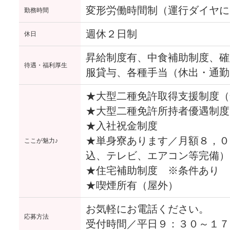
変形労働時間制（運行ダイヤに
勤務時間
週休２日制
休日
昇給制度有、中食補助制度、確
待遇・福利厚生
服貸与、各種手当（休出・通勤
★大型二種免許取得支援制度（
★大型二種免許所持者優遇制度
★入社祝金制度
★単身寮あります／月額８，０
ここが魅力♪
込、テレビ、エアコン等完備）
★住宅補助制度 ※条件あり
★喫煙所有（屋外）
お気軽にお電話ください。
応募方法
受付時間／平日９：３０～１７