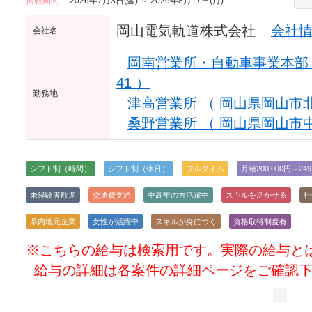
掲載期間：
2026年7月3日(金) ～ 2026年8月17日(月)
岡山電気軌道株式会社
会社
会社名
岡南営業所・自動車事業本部 （
41 ）
勤務地
津高営業所 （ 岡山県岡山市北区
桑野営業所 （ 岡山県岡山市中区
シフト制（時間）
シフト制（休日）
フルタイム
月給200,000円～249
未経験者歓迎
交通費支給
中高年の方活躍中
スキルを活かせる
社
県内地元企業
女性が活躍中
スキルが身につく
資格取得制度有
※こちらの給与は検索用です。実際の給与と
給与の詳細は各案件の詳細ページをご確認