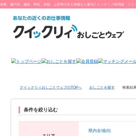
赤磐、瀬戸内、備前、和気、赤穂、上郡等の求人情報なら週刊クイックリィWEB版「クイ
ブ」をチェック♪
クイックリィおしごとウェブのTOPへ
おしごとを探す
検索結
条件を絞り込む
県内全域(0)
エリア