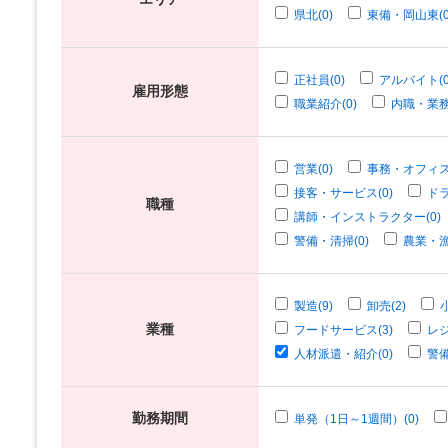
県北(0)
東備・岡山東(0
正社員(0)
アルバイト(0
雇用形態
職業紹介(0)
内職・業務
営業(0)
事務・オフィス
接客・サービス(0)
ドラ
職種
講師・インストラクター(0)
警備・清掃(0)
農業・漁
製造(9)
卸売(2)
業種
フードサービス(3)
レジ
人材派遣・紹介(0)
警備
勤務期間
単発（1日～1週間）(0)