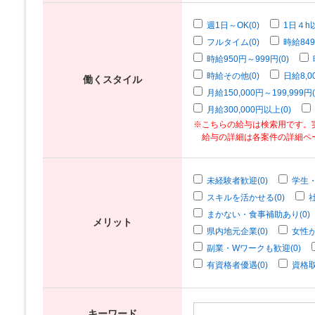
週1日～OK(0)
1日４h以
フルタイム(0)
時給849
時給950円～999円(0)
時給その他(0)
日給8,0
働くスタイル
月給150,000円～199,999円(
月給300,000円以上(0)
※こちらの給与は検索用です。
給与の詳細は各案件の詳細ペ
未経験者歓迎(0)
学生・
スキルを活かせる(0)
まかない・食事補助あり(0)
メリット
県内地元企業(0)
女性が
副業・Wワークも歓迎(0)
有資格者優遇(0)
資格取
キーワード