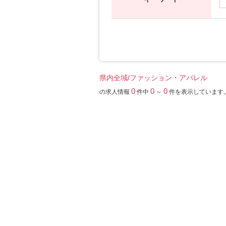
県内全域/ファッション・アパレル
0
0
0
の求人情報
件中
～
件を表示しています