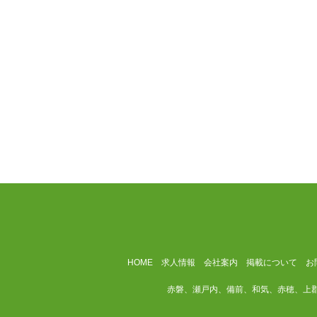
HOME
求人情報
会社案内
掲載について
お
赤磐、瀬戸内、備前、和気、赤穂、上郡