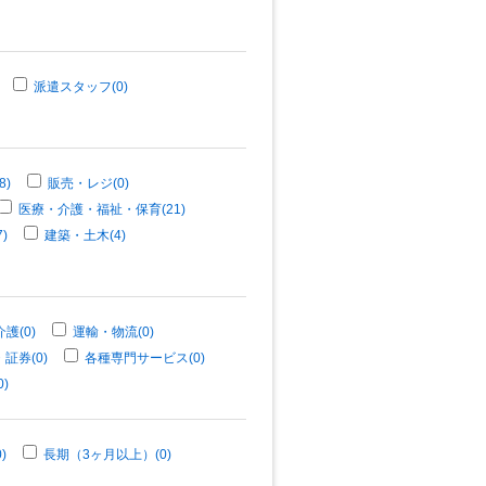
派遣スタッフ(0)
8)
販売・レジ(0)
医療・介護・福祉・保育(21)
)
建築・土木(4)
護(0)
運輸・物流(0)
証券(0)
各種専門サービス(0)
)
)
長期（3ヶ月以上）(0)