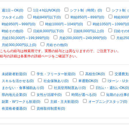
週1日～OK(0)
1日４h以内OK(0)
シフト制（時間）(0)
シフト制（
フルタイム(0)
時給849円以下(0)
時給850円～899円(0)
時給900円
時給950円～999円(0)
時給1000円～1049円(0)
時給1050円～1099円(0
時給その他(0)
日給8,000円以下(0)
日給8,000円以上(0)
日給その他
月給150,000円～199,999円(0)
月給200,000円～249,999円(0)
月給250
月給300,000円以上(0)
月給その他(0)
こちらの給与は検索用です。実際の給与とは異なりますので、ご注意下さい。
給与の詳細は各案件の詳細ページをご確認下さい。
未経験者歓迎(0)
学生・フリーター歓迎(0)
高校生OK(0)
交通費支給
スキルを活かせる(0)
社会保険あり(0)
車通勤OK(0)
Iターン・Uタ
まかない・食事補助あり(0)
社員登用制度あり(0)
日払い・週払いOK(0)
県内地元企業(0)
女性が活躍中(0)
時間が選べる(0)
短期のお仕事(0
副業・Wワークも歓迎(0)
主婦・主夫歓迎(0)
オープニングスタッフ(0)
有資格者優遇(0)
資格取得制度有(0)