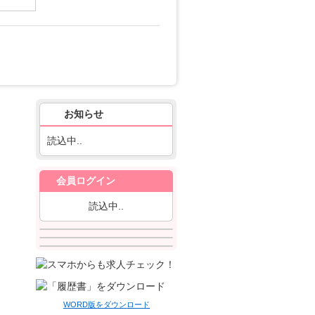
お知らせ
読込中..
会員ログイン
読込中..
WORD版をダウンロード