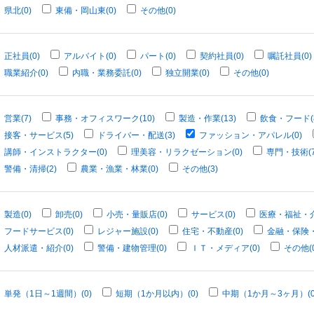
県北(0)
東備・岡山東(0)
その他(0)
正社員(0)
アルバイト(0)
パート(0)
契約社員(0)
嘱託社員(0)
職業紹介(0)
内職・業務委託(0)
独立開業(0)
その他(0)
営業(7)
事務・オフィスワーク(10)
製造・作業(13)
飲食・フード(
接客・サービス(5)
ドライバー・配送(3)
ファッション・アパレル(0)
講師・インストラクター(0)
理美容・リラクゼーション(0)
専門・技術(7
警備・清掃(2)
農業・漁業・林業(0)
その他(3)
製造(0)
卸売(0)
小売・量販店(0)
サービス(0)
医療・福祉・介
フードサービス(0)
レジャー施設(0)
住宅・不動産(0)
金融・保険・
人材派遣・紹介(0)
警備・建物管理(0)
ＩＴ・メディア(0)
その他(0
単発（1日～1週間）(0)
短期（1か月以内）(0)
中期（1か月～3ヶ月）(0