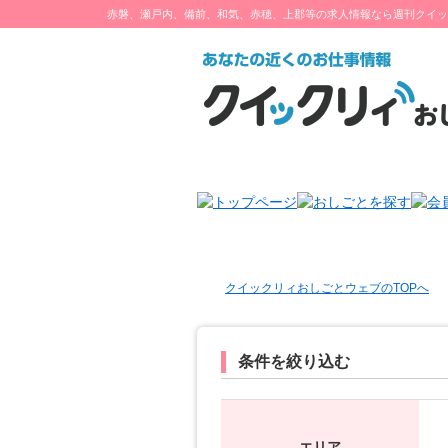
赤磐、瀬戸内、備前、和気、赤穂、上郡等の求人情報なら週刊クイッ
クイックリィおしごとウェブのTOPへ
条件を絞り込む
エリア