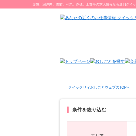
赤磐、瀬戸内、備前、和気、赤穂、上郡等の求人情報なら週刊クイッ
クイックリィおしごとウェブのTOPへ
条件を絞り込む
エリア