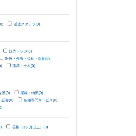
0)
派遣スタッフ(0)
販売・レジ(0)
医療・介護・福祉・保育(0)
)
建築・土木(0)
護(0)
運輸・物流(0)
証券(0)
各種専門サービス(0)
)
)
長期（3ヶ月以上）(0)