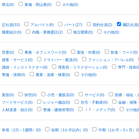
県北(0)
東備・岡山東(0)
その他(0)
正社員(32)
アルバイト(6)
パート(27)
契約社員(2)
嘱託社員(
職業紹介(0)
内職・業務委託(2)
独立開業(0)
その他(0)
営業(0)
事務・オフィスワーク(0)
製造・作業(0)
飲食・フード(0)
接客・サービス(0)
ドライバー・配送(0)
ファッション・アパレル(0)
講師・インストラクター(0)
理美容・リラクゼーション(0)
専門・技術(0
警備・清掃(0)
農業・漁業・林業(0)
その他(0)
製造(0)
卸売(0)
小売・量販店(0)
サービス(0)
医療・福祉・介
フードサービス(0)
レジャー施設(0)
住宅・不動産(0)
金融・保険・
人材派遣・紹介(0)
警備・建物管理(0)
ＩＴ・メディア(0)
その他(0
単発（1日～1週間）(0)
短期（1か月以内）(0)
中期（1か月～3ヶ月）(0