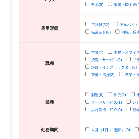
県北(0)
東備・岡山東(4
正社員(32)
アルバイト(
雇用形態
職業紹介(0)
内職・業務
営業(7)
事務・オフィス
接客・サービス(3)
ドラ
職種
講師・インストラクター(0)
警備・清掃(2)
農業・漁
製造(6)
卸売(2)
業種
フードサービス(1)
レジ
人材派遣・紹介(0)
警備
勤務期間
単発（1日～1週間）(0)