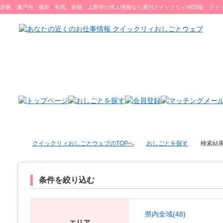
赤磐、瀬戸内、備前、和気、赤穂、上郡等の求人情報なら週刊クイックリィWEB版「クイ
ブ」をチェック♪
クイックリィおしごとウェブのTOPへ
おしごとを探す
検索結
条件を絞り込む
県内全域(48)
エリア