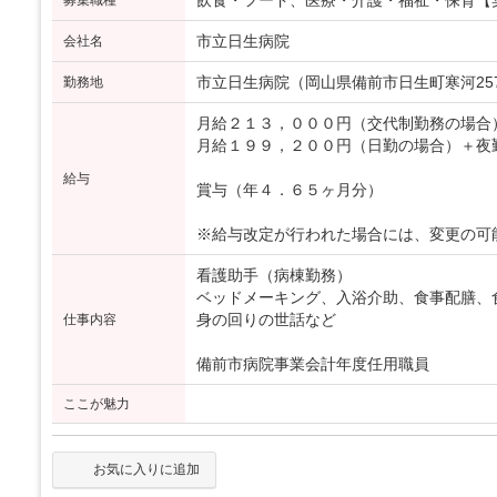
飲食・フード、医療・介護・福祉・保育【
募集職種
市立日生病院
会社名
市立日生病院（岡山県備前市日生町寒河2570
勤務地
月給２１３，０００円（交代制勤務の場合
月給１９９，２００円（日勤の場合）＋夜
給与
賞与（年４．６５ヶ月分）
※給与改定が行われた場合には、変更の可
看護助手（病棟勤務）
ベッドメーキング、入浴介助、食事配膳、
身の回りの世話など
仕事内容
備前市病院事業会計年度任用職員
ここが魅力
お気に入りに追加