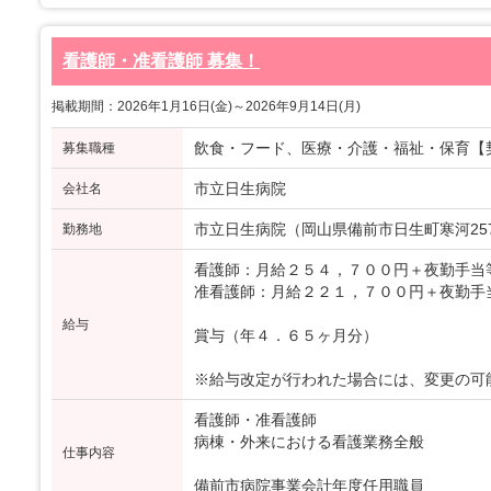
看護師・准看護師 募集！
掲載期間：2026年1月16日(金)～2026年9月14日(月)
飲食・フード、医療・介護・福祉・保育【
募集職種
市立日生病院
会社名
市立日生病院（岡山県備前市日生町寒河2570
勤務地
看護師：月給２５４，７００円＋夜勤手当
准看護師：月給２２１，７００円＋夜勤手
給与
賞与（年４．６５ヶ月分）
※給与改定が行われた場合には、変更の可
看護師・准看護師
病棟・外来における看護業務全般
仕事内容
備前市病院事業会計年度任用職員