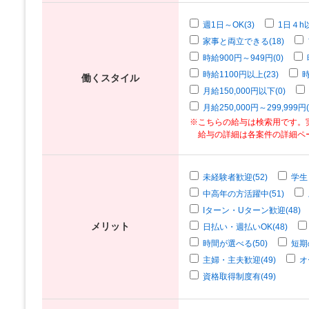
週1日～OK(3)
1日４h以
家事と両立できる(18)
時給900円～949円(0)
時給1100円以上(23)
時
働くスタイル
月給150,000円以下(0)
月給250,000円～299,999円(
※こちらの給与は検索用です。
給与の詳細は各案件の詳細ペ
未経験者歓迎(52)
学生
中高年の方活躍中(51)
Iターン・Uターン歓迎(48)
メリット
日払い・週払いOK(48)
時間が選べる(50)
短期
主婦・主夫歓迎(49)
オ
資格取得制度有(49)