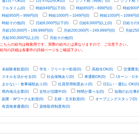
週1日～OK(0)
1日４h以内OK(0)
シフト制（時間）(0)
シフト制（
フルタイム(0)
時給849円以下(0)
時給850円～899円(0)
時給900円
時給950円～999円(0)
時給1000円～1049円(0)
時給1050円～1099円(0
時給その他(0)
日給8,000円以下(0)
日給8,000円以上(0)
日給その他
月給150,000円～199,999円(0)
月給200,000円～249,999円(0)
月給250
月給300,000円以上(0)
月給その他(0)
こちらの給与は検索用です。実際の給与とは異なりますので、ご注意下さい。
給与の詳細は各案件の詳細ページをご確認下さい。
未経験者歓迎(0)
学生・フリーター歓迎(0)
高校生OK(0)
交通費支給
スキルを活かせる(0)
社会保険あり(0)
車通勤OK(0)
Iターン・Uタ
まかない・食事補助あり(0)
社員登用制度あり(0)
日払い・週払いOK(0)
県内地元企業(0)
女性が活躍中(0)
時間が選べる(0)
短期のお仕事(0
副業・Wワークも歓迎(0)
主婦・主夫歓迎(0)
オープニングスタッフ(0)
有資格者優遇(0)
資格取得制度有(0)