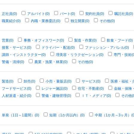
正社員(0)
アルバイト(0)
パート(0)
契約社員(0)
嘱託社員(0)
職業紹介(0)
内職・業務委託(0)
独立開業(0)
その他(0)
営業(0)
事務・オフィスワーク(0)
製造・作業(0)
飲食・フード(0)
接客・サービス(0)
ドライバー・配送(0)
ファッション・アパレル(0)
講師・インストラクター(0)
理美容・リラクゼーション(0)
専門・技術(0
警備・清掃(0)
農業・漁業・林業(0)
その他(0)
製造(0)
卸売(0)
小売・量販店(0)
サービス(0)
医療・福祉・介
フードサービス(0)
レジャー施設(0)
住宅・不動産(0)
金融・保険・
人材派遣・紹介(0)
警備・建物管理(0)
ＩＴ・メディア(0)
その他(0
単発（1日～1週間）(0)
短期（1か月以内）(0)
中期（1か月～3ヶ月）(0