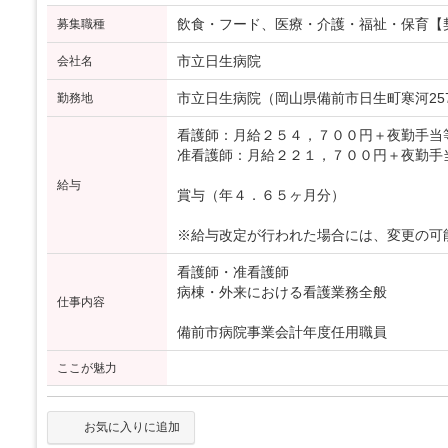
飲食・フード、医療・介護・福祉・保育【
募集職種
市立日生病院
会社名
市立日生病院（岡山県備前市日生町寒河2570
勤務地
看護師：月給２５４，７００円＋夜勤手当
准看護師：月給２２１，７００円＋夜勤手
給与
賞与（年４．６５ヶ月分）
※給与改定が行われた場合には、変更の可
看護師・准看護師
病棟・外来における看護業務全般
仕事内容
備前市病院事業会計年度任用職員
ここが魅力
お気に入りに追加