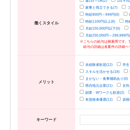
週1日～OK(2)
1日４h以
家事と両立できる(7)
時給900円～949円(0)
時給1100円以上(6)
時
働くスタイル
月給150,000円以下(0)
月給250,000円～299,999円(
※こちらの給与は検索用です。
給与の詳細は各案件の詳細ペ
未経験者歓迎(12)
学生
スキルを活かせる(18)
まかない・食事補助あり(0)
メリット
県内地元企業(21)
女性
副業・Wワークも歓迎(2)
有資格者優遇(12)
資格
キーワード