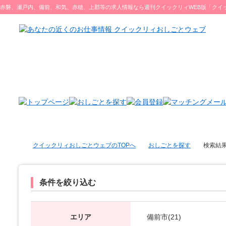
赤磐、瀬戸内、備前、和気、赤穂、上郡等の求人情報なら週刊クイックリィWEB版「クイ
ブ」をチェック♪
クイックリィおしごとウェブのTOPへ
おしごとを探す
検索結
条件を絞り込む
エリア
備前市(21)