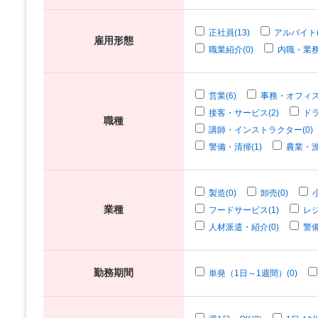
正社員(13)
アルバイト(
雇用形態
職業紹介(0)
内職・業務
営業(6)
事務・オフィス
接客・サービス(2)
ドラ
職種
講師・インストラクター(0)
警備・清掃(1)
農業・漁
製造(0)
卸売(0)
業種
フードサービス(1)
レジ
人材派遣・紹介(0)
警備
勤務期間
単発（1日～1週間）(0)