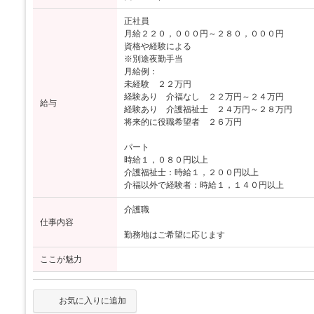
正社員
月給２２０，０００円～２８０，０００円
資格や経験による
※別途夜勤手当
月給例：
未経験 ２２万円
経験あり 介福なし ２２万円～２４万円
給与
経験あり 介護福祉士 ２４万円～２８万円
将来的に役職希望者 ２６万円
パート
時給１，０８０円以上
介護福祉士：時給１，２００円以上
介福以外で経験者：時給１，１４０円以上
介護職
仕事内容
勤務地はご希望に応じます
ここが魅力
お気に入りに追加