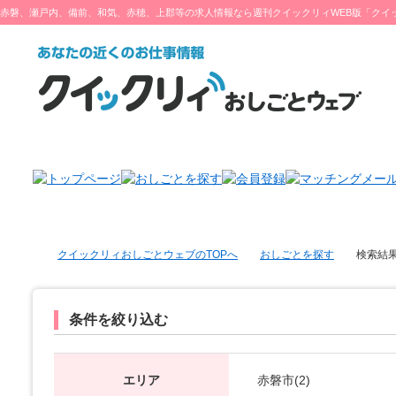
赤磐、瀬戸内、備前、和気、赤穂、上郡等の求人情報なら週刊クイックリィWEB版「クイ
ブ」をチェック♪
クイックリィおしごとウェブのTOPへ
おしごとを探す
検索結
条件を絞り込む
エリア
赤磐市(2)