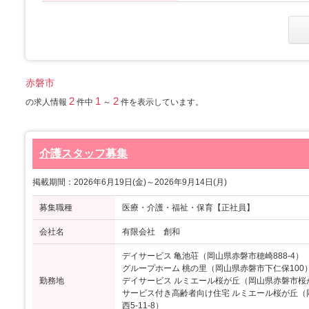
赤磐市
2
1
2
の求人情報
件中
～
件を表示しています。
介護スタッフ募集
掲載期間：2026年6月19日(金)～2026年9月14日(月)
募集職種
医療・介護・福祉・保育【正社員】
会社名
有限会社 創和
デイサービス 亀池荘（岡山県赤磐市穂崎888-4）
グループホーム 桃の里（岡山県赤磐市下仁保100
勤務地
デイサービス ルミエール桜が丘（岡山県赤磐市桜が丘
サービス付き高齢者向け住宅 ルミエール桜が丘（
西5-11-8）