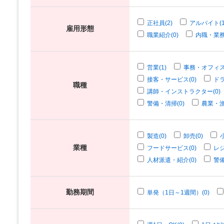
正社員(2)
アルバイト(1
雇用形態
職業紹介(0)
内職・業務
営業(1)
事務・オフィス
接客・サービス(0)
ドラ
職種
講師・インストラクター(0)
警備・清掃(0)
農業・漁
製造(0)
卸売(0)
業種
フードサービス(0)
レジ
人材派遣・紹介(0)
警備
勤務期間
単発（1日～1週間）(0)